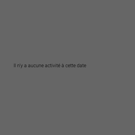
active
webcams
météo
Il n'y a aucune activité à cette date