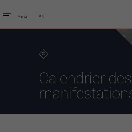
pratique
officiell
A
Menu
A
Habitants
Actualités
Enfants et écoliers
Emplois
Habitat et territoire
Organisation
communale
Mobilité
Autorités
Formation
Elections / vot
Propreté et déchets
Publications
Energie et
Calendrier des
environnement
Programme de
législature 20
Informations parcelles
manifestation
Stratégies
Guichet virtuel
Jumelage
Annuaire communal
Agglo Valais C
Carte interactive