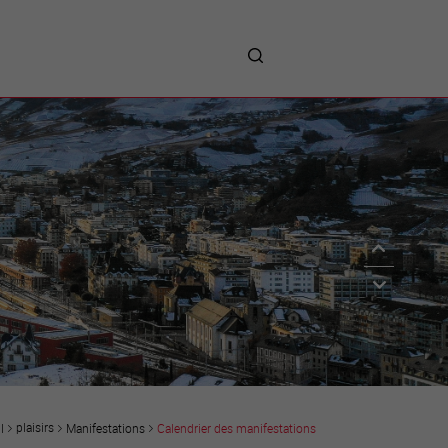
me
entreprises
Sites d’implantations
Prestations
Avantages
Unternehmen :
Willkommen!
Companies : Welcome!
Imprese : benvenute!
plaisirs
Manifestations
Calendrier des manifestations
l