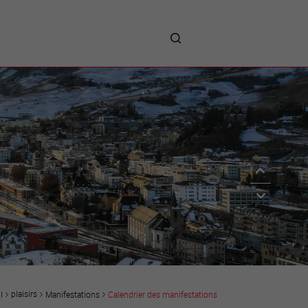
me
entreprises
Sites d’implantations
Prestations
Avantages
Unternehmen :
Willkommen!
Companies : Welcome!
Imprese : benvenute!
plaisirs
Manifestations
Calendrier des manifestations
l