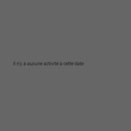
active
webcams
météo
Il n'y a aucune activité à cette date