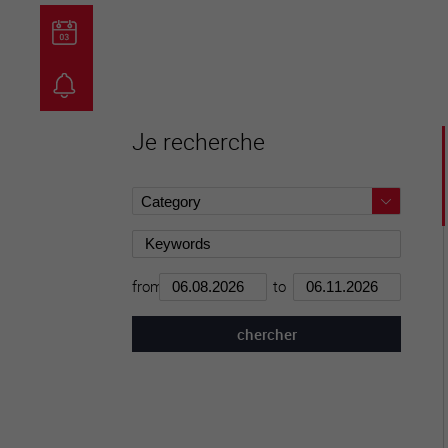
guichet virtuel
carte inter
Je recherche
from
to