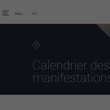
pratique
officiell
A
Menu
A
Habitants
Actualités
Enfants et écoliers
Emplois
Habitat et territoire
Organisation
communale
Mobilité
Autorités
Formation
Elections / vot
Propreté et déchets
Publications
Energie et
Calendrier des
environnement
Programme de
législature 20
Informations parcelles
manifestation
Stratégies
Guichet virtuel
Jumelage
Annuaire communal
Agglo Valais C
Carte interactive