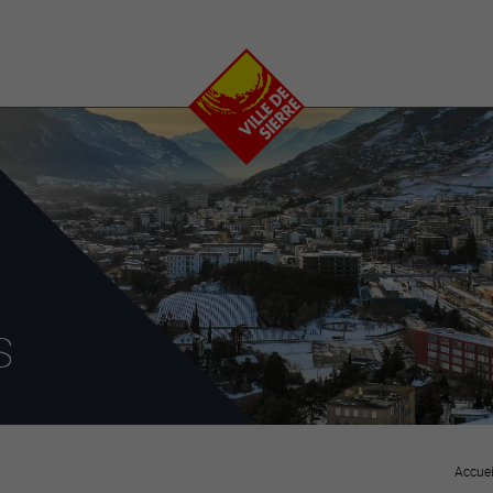
e
plaisirs
se transfor
Calendrier
Valais Arena et
Ecoquartier VIVA
Manifestations
Projets
Art et culture
Chantiers en ville
Sport et loisirs
Plan directeur du
Vins, gastronomie et
centre-ville
ation
séjours
Clubs et associations
Nature
25-2028
s
entral
Accuei