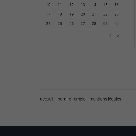
10
11
12
13
14
15
16
17
18
19
20
21
22
23
24
25
26
27
28
01
02
accueil
horaire
emploi
mentions légales