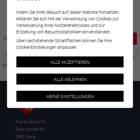
Indem Sie Ihren Besuch auf dieser Website fortsetzen,
erklären Sie sich mit der Verwendung von Cookies zur
Verbesserung Ihres Nutzererlebnisses und zur
Erstellung von Besuchsstatistiken einverstanden.
Accueil
horaire
emploi
Mentions légales
Über nachstehende Schaltflächen können Sie Ihre
Cookie-Einstellungen anpassen.
ALLE AKZEPTIEREN
Powered by
Google Übersetzer
ALLE ABLEHNEN
MEINE EINSTELLUNGEN
Rue du Bourg 14
Case postale 96
3960 Sierre