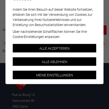
Indem Sie Ihren Besuch auf dieser Website fortsetzen,
erklären Sie sich mit der Verwendung von Cookies zur
Verbesserung Ihres Nutzererlebnisses und zur
Erstellung von Besuchsstatistiken einverstanden.
Accueil
horaire
emploi
Mentions légales
Über nachstehende Schaltflächen können Sie Ihre
Cookie-Einstellungen anpassen.
ALLE AKZEPTIEREN
Powered by
Google Übersetzer
ALLE ABLEHNEN
MEINE EINSTELLUNGEN
Rue du Bourg 14
Case postale 96
3960 Sierre