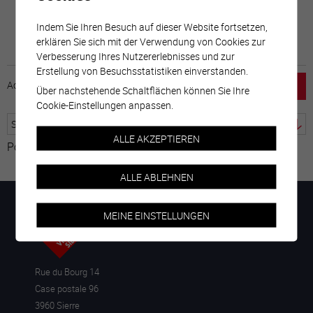
Indem Sie Ihren Besuch auf dieser Website fortsetzen,
erklären Sie sich mit der Verwendung von Cookies zur
Verbesserung Ihres Nutzererlebnisses und zur
Erstellung von Besuchsstatistiken einverstanden.
Accueil
horaire
emploi
Mentions légales
Über nachstehende Schaltflächen können Sie Ihre
Cookie-Einstellungen anpassen.
ALLE AKZEPTIEREN
Powered by
Google Übersetzer
ALLE ABLEHNEN
MEINE EINSTELLUNGEN
Rue du Bourg 14
Case postale 96
3960 Sierre