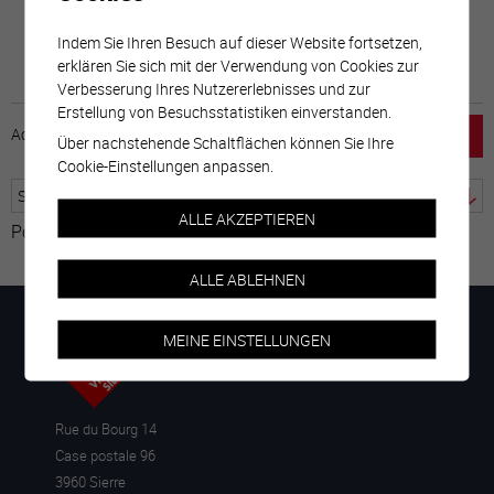
Indem Sie Ihren Besuch auf dieser Website fortsetzen,
erklären Sie sich mit der Verwendung von Cookies zur
Verbesserung Ihres Nutzererlebnisses und zur
Erstellung von Besuchsstatistiken einverstanden.
Accueil
horaire
emploi
Mentions légales
Über nachstehende Schaltflächen können Sie Ihre
Cookie-Einstellungen anpassen.
ALLE AKZEPTIEREN
Powered by
Google Übersetzer
ALLE ABLEHNEN
MEINE EINSTELLUNGEN
Rue du Bourg 14
Case postale 96
3960 Sierre