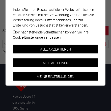
Indem Sie Ihren Besuch auf dieser Website fortsetzen,
erklären Sie sich mit der Verwendung von Cookies zur
Verbesserung Ihres Nutzererlebnisses und zur
Erstellung von Besuchsstatistiken einverstanden.
Accueil
horaire
emploi
Mentions légales
Über nachstehende Schaltflächen können Sie Ihre
Cookie-Einstellungen anpassen.
ALLE AKZEPTIEREN
Powered by
Google Übersetzer
ALLE ABLEHNEN
MEINE EINSTELLUNGEN
Rue du Bourg 14
Case postale 96
3960 Sierre