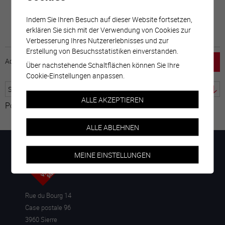
Indem Sie Ihren Besuch auf dieser Website fortsetzen,
erklären Sie sich mit der Verwendung von Cookies zur
Verbesserung Ihres Nutzererlebnisses und zur
Erstellung von Besuchsstatistiken einverstanden.
Accueil
horaire
emploi
Mentions légales
Über nachstehende Schaltflächen können Sie Ihre
Cookie-Einstellungen anpassen.
ALLE AKZEPTIEREN
Powered by
Google Übersetzer
ALLE ABLEHNEN
MEINE EINSTELLUNGEN
Rue du Bourg 14
Case postale 96
3960 Sierre